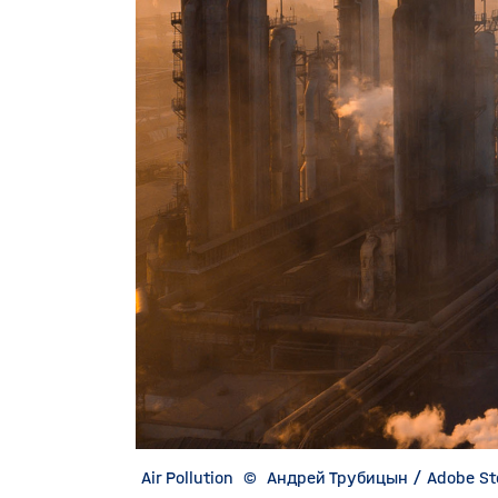
Air Pollution
©
Андрей Трубицын / Adobe St