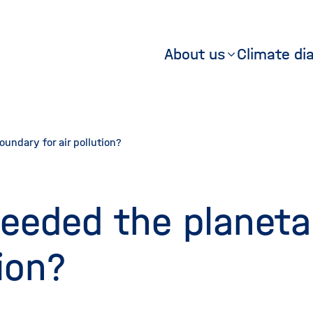
About us
Climate di
Hauptme
(Hauptsei
undary for air pollution?
eeded the planeta
tion?