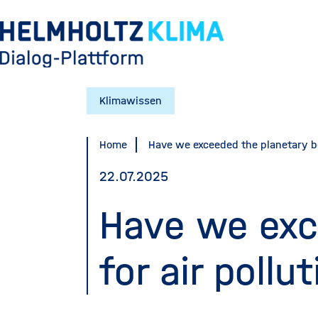
Skip
to
main
content
Klimawissen
Home
Have we exceeded the planetary bo
22.07.2025
Have we exc
for air pollu