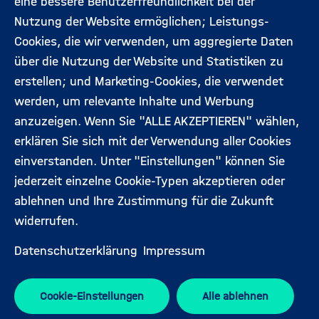
(Hauptseite)
eine bessere Benutzerfreundlichkeit bei der
Veranstaltungen
Datenschutz
Nutzung der Website ermöglichen; Leistungs-
Cookies, die wir verwenden, um aggregierte Daten
Expert:innen
Impressum
über die Nutzung der Website und Statistiken zu
erstellen; und Marketing-Cookies, die verwendet
werden, um relevante Inhalte und Werbung
Folgen Sie uns:
anzuzeigen. Wenn Sie "ALLE AKZEPTIEREN" wählen,
erklären Sie sich mit der Verwendung aller Cookies
einverstanden. Unter "Einstellungen" können Sie
jederzeit einzelne Cookie-Typen akzeptieren oder
ablehnen und Ihre Zustimmung für die Zukunft
widerrufen.
Datenschutzerklärung
Impressum
Cookie-Einstellungen
Alle ablehnen
Spitzenforschung für