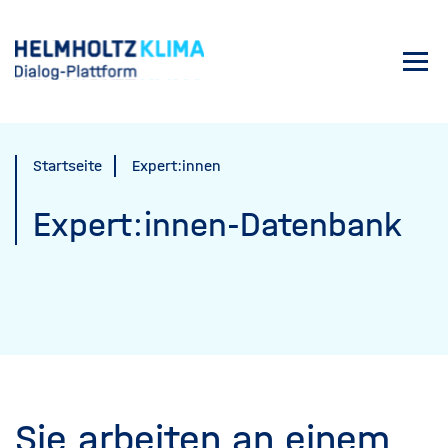
Direkt
zum
Toggl
Inhalt
navig
Startseite
Expert:innen
Expert:innen-Datenbank
Sie arbeiten an einem