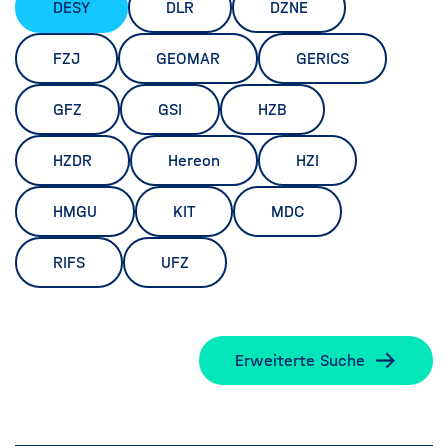
DESY
DLR
DZNE
FZJ
GEOMAR
GERICS
GFZ
GSI
HZB
HZDR
Hereon
HZI
HMGU
KIT
MDC
RIFS
UFZ
Erweiterte Suche